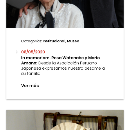
Centro Cultural Peruano Japonés
Cursos
Museo de la Inmigración Japonesa
Categorías:
Institucional, Museo
Fondo Editorial
06/05/2020
In memoriam. Rosa Watanabe y Mario
Amano:
Desde la Asociación Peruano
Teatro Peruano Japonés
Japonesa expresamos nuestro pésame a
su familia
Ver más