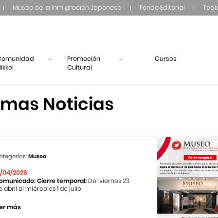
Museo de la Inmigración Japonesa
Fondo Editorial
Teat
Comunidad
Promoción
Cursos
ikkei
Cultural
imas Noticias
ategorías:
Museo
1/04/2026
omunicado: Cierre temporal:
Del viernes 23
e abril al miércoles 1 de julio
er más