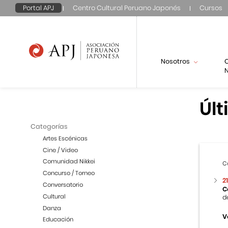
Portal APJ
Centro Cultural Peruano Japonés
Cursos
Nosotros
N
Últ
Categorías
Artes Escénicas
Cine / Video
Comunidad Nikkei
C
Concurso / Torneo
2
Conversatorio
C
Cultural
d
Danza
V
Educación