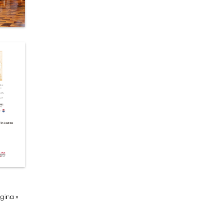
ágina
»