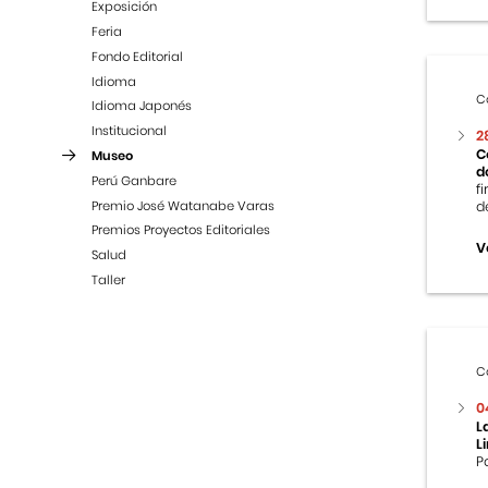
Exposición
Feria
Fondo Editorial
Idioma
C
Idioma Japonés
Institucional
2
C
Museo
d
Perú Ganbare
f
Premio José Watanabe Varas
d
Premios Proyectos Editoriales
V
Salud
Taller
C
0
L
L
P