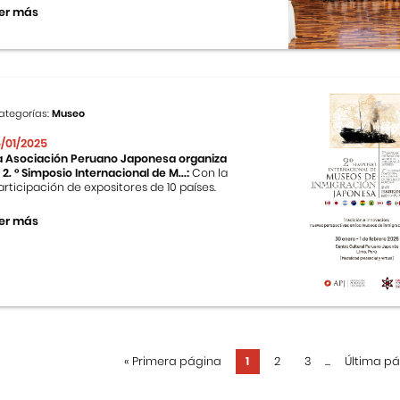
er más
ategorías:
Museo
5/01/2025
a Asociación Peruano Japonesa organiza
l 2. ° Simposio Internacional de M...:
Con la
articipación de expositores de 10 países.
er más
«
Primera página
1
2
3
...
Última p