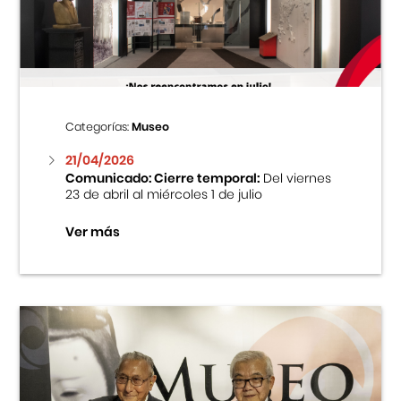
Centro Cultural Peruano Japonés
Cursos
Museo de la Inmigración Japonesa
Categorías:
Museo
Fondo Editorial
21/04/2026
Comunicado: Cierre temporal:
Del viernes
23 de abril al miércoles 1 de julio
Teatro Peruano Japonés
Ver más