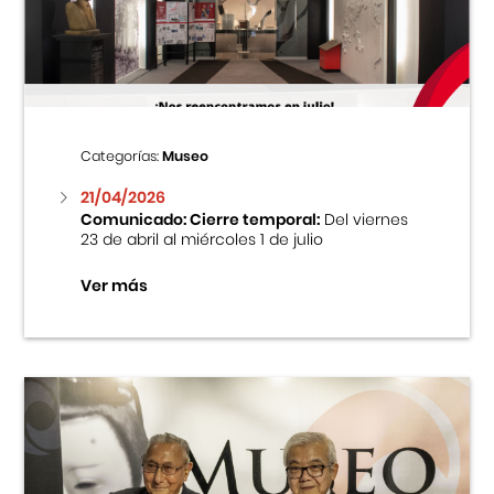
Centro Cultural Peruano Japonés
Cursos
Museo de la Inmigración Japonesa
Categorías:
Museo
Fondo Editorial
21/04/2026
Comunicado: Cierre temporal:
Del viernes
23 de abril al miércoles 1 de julio
Teatro Peruano Japonés
Ver más