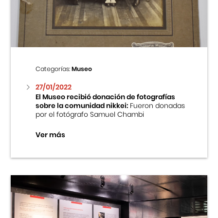
Centro Cultural Peruano Japonés
Cursos
Museo de la Inmigración Japonesa
Categorías:
Museo
Fondo Editorial
27/01/2022
El Museo recibió donación de fotografías
sobre la comunidad nikkei:
Fueron donadas
Teatro Peruano Japonés
por el fotógrafo Samuel Chambi
Ver más