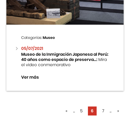
Categorías:
Museo
05/07/2021
Museo de la Inmigración Japonesa al Perú:
40 años como espacio de preserva...:
Mira
el video conmemorativo
Ver más
«
...
5
6
7
...
»