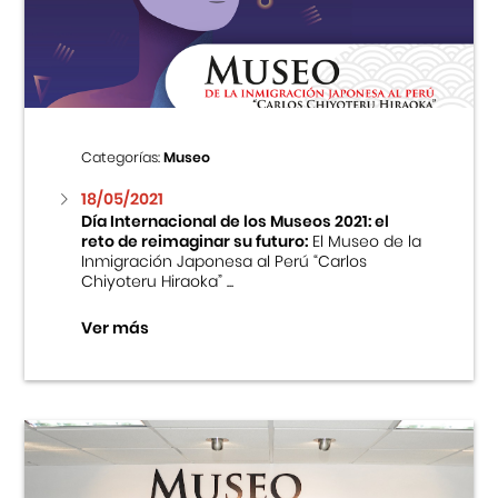
Centro Cultural Peruano Japonés
Cursos
Museo de la Inmigración Japonesa
Categorías:
Museo
Fondo Editorial
18/05/2021
Día Internacional de los Museos 2021: el
reto de reimaginar su futuro:
El Museo de la
Teatro Peruano Japonés
Inmigración Japonesa al Perú “Carlos
Chiyoteru Hiraoka” ...
Ver más