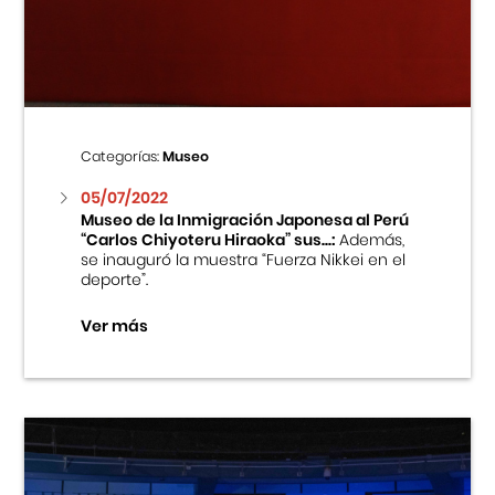
Centro Cultural Peruano Japonés
Cursos
Museo de la Inmigración Japonesa
Categorías:
Museo
Fondo Editorial
05/07/2022
Museo de la Inmigración Japonesa al Perú
“Carlos Chiyoteru Hiraoka” sus...:
Además,
Teatro Peruano Japonés
se inauguró la muestra “Fuerza Nikkei en el
deporte”.
Ver más