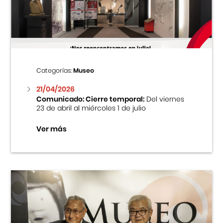
Centro Cultural Peruano Japonés
Cursos
Museo de la Inmigración Japonesa
Categorías:
Museo
Fondo Editorial
21/04/2026
Comunicado: Cierre temporal:
Del viernes
23 de abril al miércoles 1 de julio
Teatro Peruano Japonés
Ver más