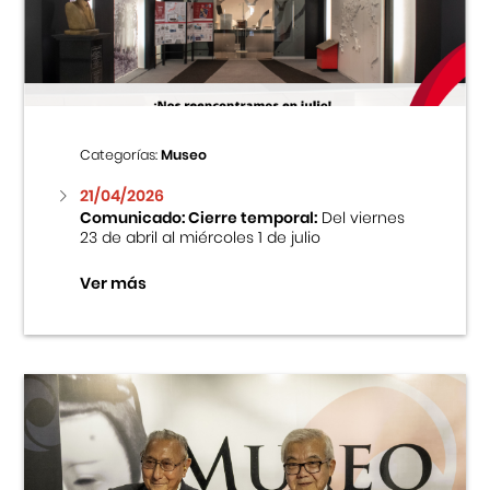
Centro Cultural Peruano Japonés
Cursos
Museo de la Inmigración Japonesa
Categorías:
Museo
Fondo Editorial
21/04/2026
Comunicado: Cierre temporal:
Del viernes
23 de abril al miércoles 1 de julio
Teatro Peruano Japonés
Ver más