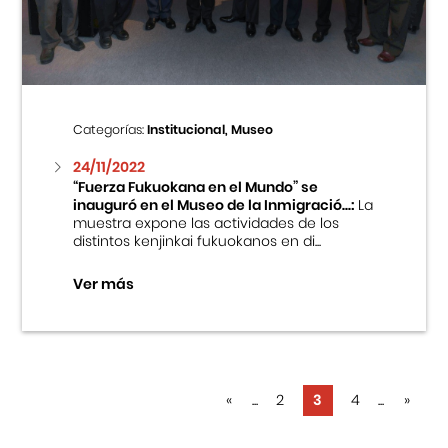
Categorías:
Institucional, Museo
24/11/2022
“Fuerza Fukuokana en el Mundo” se
inauguró en el Museo de la Inmigració...:
La
muestra expone las actividades de los
distintos kenjinkai fukuokanos en di...
Ver más
«
...
2
3
4
...
»