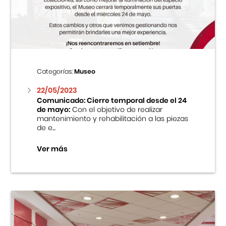
Centro Cultural Peruano Japonés
Cursos
Museo de la Inmigración Japonesa
Categorías:
Museo
Fondo Editorial
22/05/2023
Comunicado: Cierre temporal desde el 24
de mayo:
Con el objetivo de realizar
Teatro Peruano Japonés
mantenimiento y rehabilitación a las piezas
de e...
Ver más