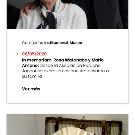
Centro Cultural Peruano Japonés
Cursos
Museo de la Inmigración Japonesa
Categorías:
Institucional, Museo
Fondo Editorial
06/05/2020
In memoriam. Rosa Watanabe y Mario
Amano:
Desde la Asociación Peruano
Teatro Peruano Japonés
Japonesa expresamos nuestro pésame a
su familia
Ver más