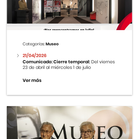
Centro Cultural Peruano Japonés
Cursos
Museo de la Inmigración Japonesa
Categorías:
Museo
Fondo Editorial
21/04/2026
Comunicado: Cierre temporal:
Del viernes
23 de abril al miércoles 1 de julio
Teatro Peruano Japonés
Ver más