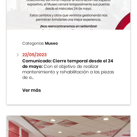
Centro Cultural Peruano Japonés
Cursos
Museo de la Inmigración Japonesa
Categorías:
Museo
Fondo Editorial
22/05/2023
Comunicado: Cierre temporal desde el 24
de mayo:
Con el objetivo de realizar
Teatro Peruano Japonés
mantenimiento y rehabilitación a las piezas
de e...
Ver más