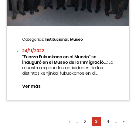
Categorías:
Institucional, Museo
24/11/2022
“Fuerza Fukuokana en el Mundo” se
inauguró en el Museo de la Inmigració...:
La
muestra expone las actividades de los
distintos kenjinkai fukuokanos en di...
Ver más
«
...
2
3
4
...
»