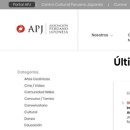
Portal APJ
Centro Cultural Peruano Japonés
Cursos
Nosotros
N
Últ
Categorías
Artes Escénicas
Cine / Video
Comunidad Nikkei
C
Concurso / Torneo
0
Conversatorio
I
Cultural
A
J
Danza
f
Educación