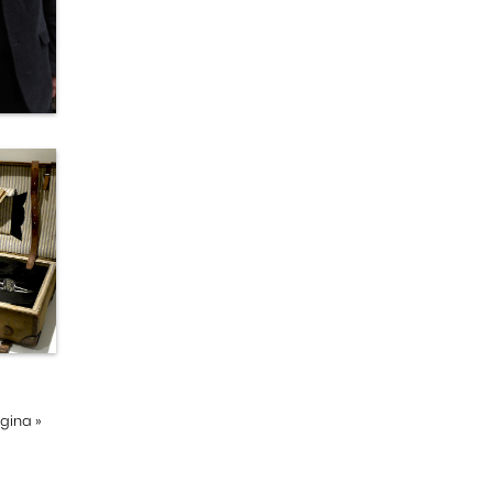
ágina
»