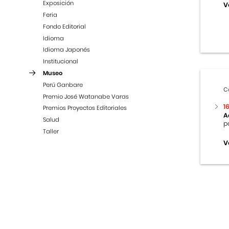
Exposición
V
Feria
Fondo Editorial
Idioma
Idioma Japonés
Institucional
Museo
Perú Ganbare
C
Premio José Watanabe Varas
1
Premios Proyectos Editoriales
A
Salud
p
Taller
V