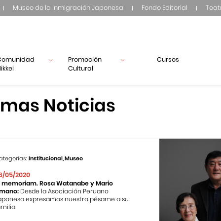
Museo de la Inmigración Japonesa
Fondo Editorial
Teat
Comunidad
Promoción
Cursos
ikkei
Cultural
imas Noticias
ategorías:
Institucional, Museo
6/05/2020
n memoriam. Rosa Watanabe y Mario
mano:
Desde la Asociación Peruano
aponesa expresamos nuestro pésame a su
amilia