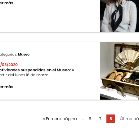
er más
ategorías:
Museo
6/03/2020
ctividades suspendidas en el Museo:
A
artir del lunes 16 de marzo
er más
«
Primera página
...
6
7
8
Última p