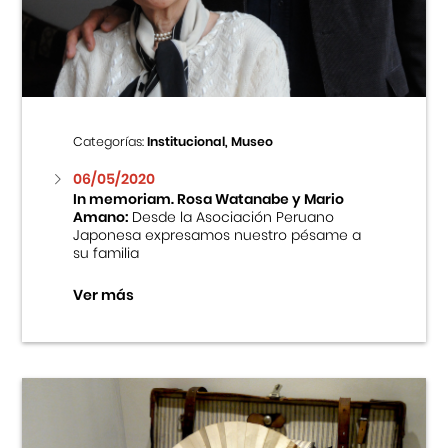
Centro Cultural Peruano Japonés
Cursos
Museo de la Inmigración Japonesa
Categorías:
Institucional, Museo
Fondo Editorial
06/05/2020
In memoriam. Rosa Watanabe y Mario
Amano:
Desde la Asociación Peruano
Teatro Peruano Japonés
Japonesa expresamos nuestro pésame a
su familia
Ver más