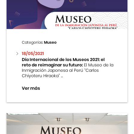
Centro Cultural Peruano Japonés
Cursos
Museo de la Inmigración Japonesa
Categorías:
Museo
Fondo Editorial
18/05/2021
Día Internacional de los Museos 2021: el
reto de reimaginar su futuro:
El Museo de la
Teatro Peruano Japonés
Inmigración Japonesa al Perú “Carlos
Chiyoteru Hiraoka” ...
Ver más