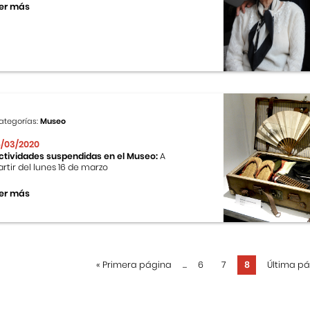
er más
ategorías:
Museo
6/03/2020
ctividades suspendidas en el Museo:
A
artir del lunes 16 de marzo
er más
«
Primera página
...
6
7
8
Última p