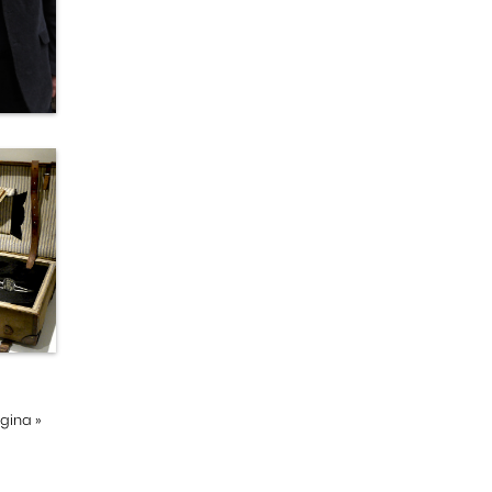
ágina
»