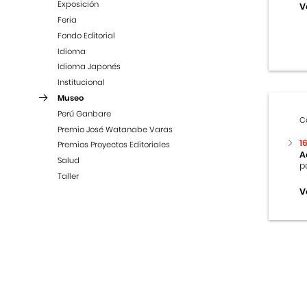
Exposición
V
Feria
Fondo Editorial
Idioma
Idioma Japonés
Institucional
Museo
Perú Ganbare
C
Premio José Watanabe Varas
1
Premios Proyectos Editoriales
A
Salud
p
Taller
V