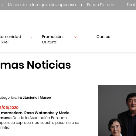
Museo de la Inmigración Japonesa
Fondo Editorial
Teat
Comunidad
Promoción
Cursos
ikkei
Cultural
imas Noticias
ategorías:
Institucional, Museo
6/05/2020
n memoriam. Rosa Watanabe y Mario
mano:
Desde la Asociación Peruano
aponesa expresamos nuestro pésame a su
amilia