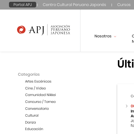
Portal APJ
Centro Cultural Peruano Japonés
Cursos
Nosotros
N
Últ
Categorías
Artes Escénicas
Cine / Video
Comunidad Nikkei
C
Concurso / Torneo
0
Conversatorio
I
Cultural
A
J
Danza
f
Educación