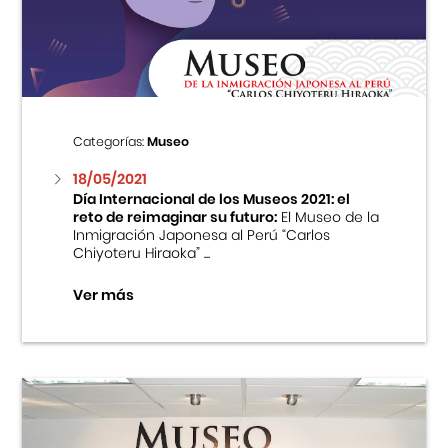
Centro Cultural Peruano Japonés
Cursos
Museo de la Inmigración Japonesa
Categorías:
Museo
Fondo Editorial
18/05/2021
Día Internacional de los Museos 2021: el
reto de reimaginar su futuro:
El Museo de la
Teatro Peruano Japonés
Inmigración Japonesa al Perú “Carlos
Chiyoteru Hiraoka” ...
Ver más