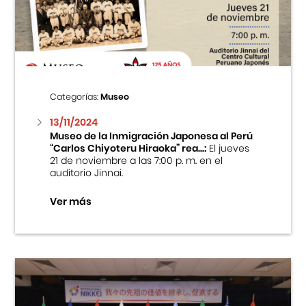
Centro Cultural Peruano Japonés
Cursos
Museo de la Inmigración Japonesa
Categorías:
Museo
Fondo Editorial
13/11/2024
Museo de la Inmigración Japonesa al Perú
“Carlos Chiyoteru Hiraoka” rea...:
El jueves
Teatro Peruano Japonés
21 de noviembre a las 7:00 p. m. en el
auditorio Jinnai.
Ver más