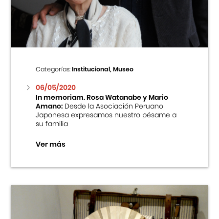
Centro Cultural Peruano Japonés
Cursos
Museo de la Inmigración Japonesa
Categorías:
Institucional, Museo
Fondo Editorial
06/05/2020
In memoriam. Rosa Watanabe y Mario
Amano:
Desde la Asociación Peruano
Teatro Peruano Japonés
Japonesa expresamos nuestro pésame a
su familia
Ver más