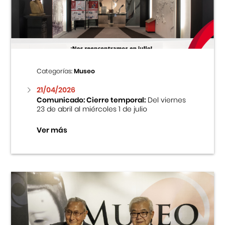
Centro Cultural Peruano Japonés
Cursos
Museo de la Inmigración Japonesa
Categorías:
Museo
Fondo Editorial
21/04/2026
Comunicado: Cierre temporal:
Del viernes
23 de abril al miércoles 1 de julio
Teatro Peruano Japonés
Ver más