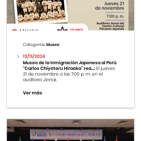
Centro Cultural Peruano Japonés
Cursos
Museo de la Inmigración Japonesa
Categorías:
Museo
Fondo Editorial
13/11/2024
Museo de la Inmigración Japonesa al Perú
“Carlos Chiyoteru Hiraoka” rea...:
El jueves
Teatro Peruano Japonés
21 de noviembre a las 7:00 p. m. en el
auditorio Jinnai.
Ver más