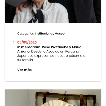
Centro Cultural Peruano Japonés
Cursos
Museo de la Inmigración Japonesa
Categorías:
Institucional, Museo
Fondo Editorial
06/05/2020
In memoriam. Rosa Watanabe y Mario
Amano:
Desde la Asociación Peruano
Teatro Peruano Japonés
Japonesa expresamos nuestro pésame a
su familia
Ver más