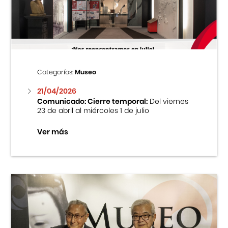
Centro Cultural Peruano Japonés
Cursos
Museo de la Inmigración Japonesa
Categorías:
Museo
Fondo Editorial
21/04/2026
Comunicado: Cierre temporal:
Del viernes
23 de abril al miércoles 1 de julio
Teatro Peruano Japonés
Ver más