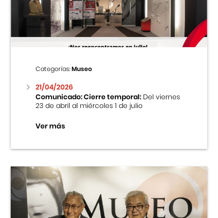
Centro Cultural Peruano Japonés
Cursos
Museo de la Inmigración Japonesa
Categorías:
Museo
Fondo Editorial
21/04/2026
Comunicado: Cierre temporal:
Del viernes
23 de abril al miércoles 1 de julio
Teatro Peruano Japonés
Ver más