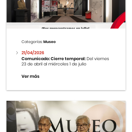
Centro Cultural Peruano Japonés
Cursos
Museo de la Inmigración Japonesa
Categorías:
Museo
Fondo Editorial
21/04/2026
Comunicado: Cierre temporal:
Del viernes
23 de abril al miércoles 1 de julio
Teatro Peruano Japonés
Ver más