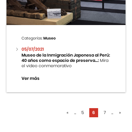
Categorías:
Museo
05/07/2021
Museo de la Inmigración Japonesa al Perú:
40 años como espacio de preserva...:
Mira
el video conmemorativo
Ver más
«
...
5
6
7
...
»