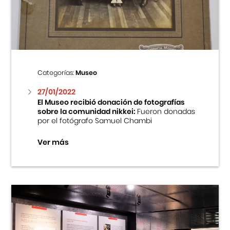
Centro Cultural Peruano Japonés
Cursos
Museo de la Inmigración Japonesa
Categorías:
Museo
Fondo Editorial
27/01/2022
El Museo recibió donación de fotografías
sobre la comunidad nikkei:
Fueron donadas
Teatro Peruano Japonés
por el fotógrafo Samuel Chambi
Ver más