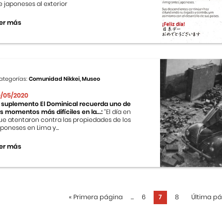
e japoneses al exterior
er más
ategorías:
Comunidad Nikkei, Museo
0/05/2020
l suplemento El Dominical recuerda uno de
os momentos más difíciles en la...:
“El día en
ue atentaron contra las propiedades de los
aponeses en Lima y...
er más
«
Primera página
...
6
7
8
Última p