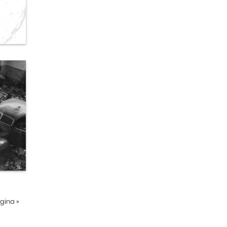
ágina
»