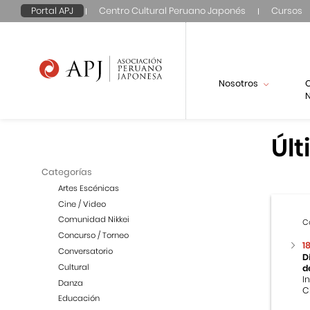
Portal APJ
Centro Cultural Peruano Japonés
Cursos
Nosotros
N
Últ
Categorías
Artes Escénicas
Cine / Video
Comunidad Nikkei
C
Concurso / Torneo
1
Conversatorio
D
Cultural
d
I
Danza
C
Educación