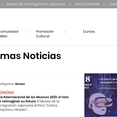
Museo de la Inmigración Japonesa
Fondo Editorial
Teat
Comunidad
Promoción
Cursos
ikkei
Cultural
imas Noticias
ategorías:
Museo
8/05/2021
ía Internacional de los Museos 2021: el reto
e reimaginar su futuro:
El Museo de la
nmigración Japonesa al Perú “Carlos
hiyoteru Hiraoka” ...