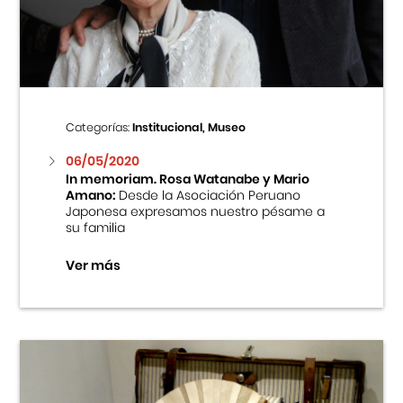
Centro Cultural Peruano Japonés
Cursos
Museo de la Inmigración Japonesa
Categorías:
Institucional, Museo
Fondo Editorial
06/05/2020
In memoriam. Rosa Watanabe y Mario
Amano:
Desde la Asociación Peruano
Teatro Peruano Japonés
Japonesa expresamos nuestro pésame a
su familia
Ver más