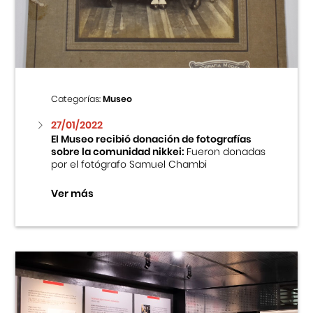
Centro Cultural Peruano Japonés
Cursos
Museo de la Inmigración Japonesa
Categorías:
Museo
Fondo Editorial
27/01/2022
El Museo recibió donación de fotografías
sobre la comunidad nikkei:
Fueron donadas
Teatro Peruano Japonés
por el fotógrafo Samuel Chambi
Ver más