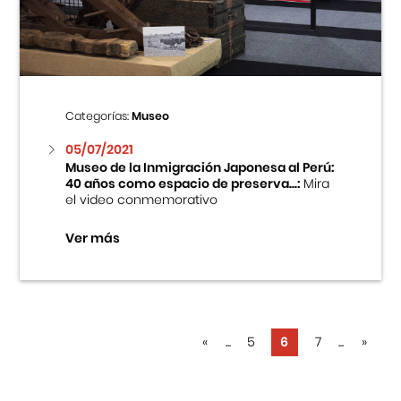
Categorías:
Museo
05/07/2021
Museo de la Inmigración Japonesa al Perú:
40 años como espacio de preserva...:
Mira
el video conmemorativo
Ver más
«
...
5
6
7
...
»