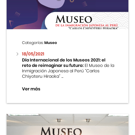
Centro Cultural Peruano Japonés
Cursos
Museo de la Inmigración Japonesa
Categorías:
Museo
Fondo Editorial
18/05/2021
Día Internacional de los Museos 2021: el
reto de reimaginar su futuro:
El Museo de la
Teatro Peruano Japonés
Inmigración Japonesa al Perú “Carlos
Chiyoteru Hiraoka” ...
Ver más