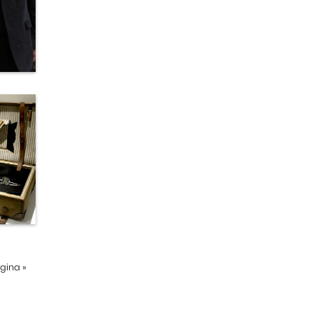
ágina
»