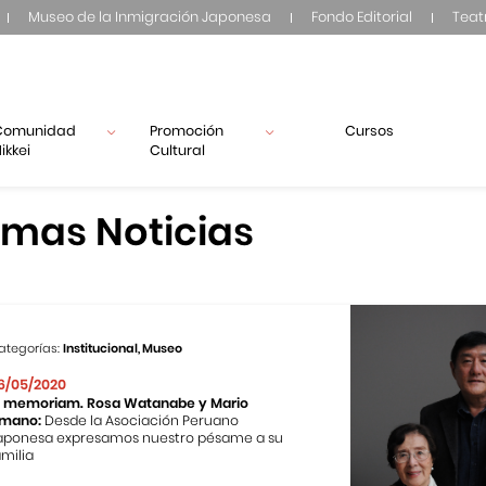
Museo de la Inmigración Japonesa
Fondo Editorial
Teat
Comunidad
Promoción
Cursos
ikkei
Cultural
imas Noticias
ategorías:
Institucional, Museo
6/05/2020
n memoriam. Rosa Watanabe y Mario
mano:
Desde la Asociación Peruano
aponesa expresamos nuestro pésame a su
amilia