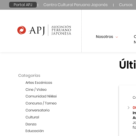
Portal APJ
Centro Cultural Peruano Japonés
Cursos
Nosotros
N
Últ
Categorías
Artes Escénicas
Cine / Video
Comunidad Nikkei
C
Concurso / Torneo
0
Conversatorio
I
Cultural
A
J
Danza
f
Educación