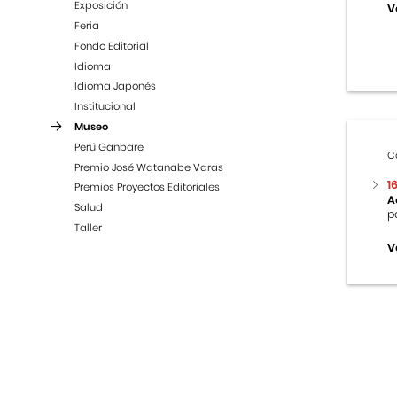
Exposición
V
Feria
Fondo Editorial
Idioma
Idioma Japonés
Institucional
Museo
Perú Ganbare
C
Premio José Watanabe Varas
1
Premios Proyectos Editoriales
A
Salud
p
Taller
V