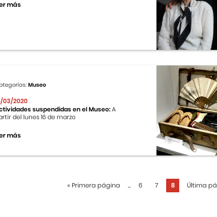
er más
ategorías:
Museo
6/03/2020
ctividades suspendidas en el Museo:
A
artir del lunes 16 de marzo
er más
«
Primera página
...
6
7
8
Última p