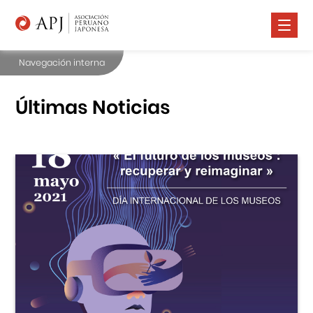
Navegación interna
Nosotros
Comunidad Nikkei
Últimas Noticias
Promoción Cultural
Cursos
Salud
Prensa
Contáctanos
Portal APJ