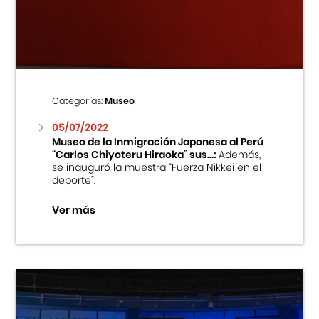
Centro Cultural Peruano Japonés
Cursos
Museo de la Inmigración Japonesa
Categorías:
Museo
Fondo Editorial
05/07/2022
Museo de la Inmigración Japonesa al Perú
“Carlos Chiyoteru Hiraoka” sus...:
Además,
Teatro Peruano Japonés
se inauguró la muestra “Fuerza Nikkei en el
deporte”.
Ver más