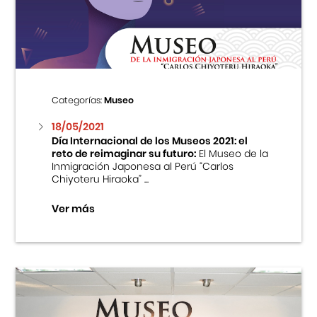
Centro Cultural Peruano Japonés
Cursos
Museo de la Inmigración Japonesa
Categorías:
Museo
Fondo Editorial
18/05/2021
Día Internacional de los Museos 2021: el
reto de reimaginar su futuro:
El Museo de la
Teatro Peruano Japonés
Inmigración Japonesa al Perú “Carlos
Chiyoteru Hiraoka” ...
Ver más