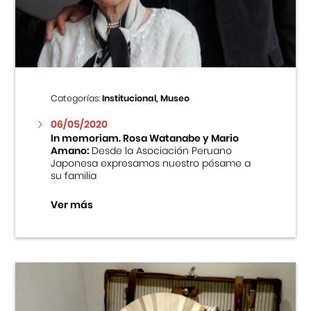
Centro Cultural Peruano Japonés
Cursos
Museo de la Inmigración Japonesa
Categorías:
Institucional, Museo
Fondo Editorial
06/05/2020
In memoriam. Rosa Watanabe y Mario
Amano:
Desde la Asociación Peruano
Teatro Peruano Japonés
Japonesa expresamos nuestro pésame a
su familia
Ver más