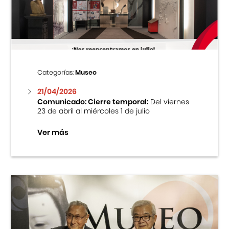
Centro Cultural Peruano Japonés
Cursos
Museo de la Inmigración Japonesa
Categorías:
Museo
Fondo Editorial
21/04/2026
Comunicado: Cierre temporal:
Del viernes
23 de abril al miércoles 1 de julio
Teatro Peruano Japonés
Ver más