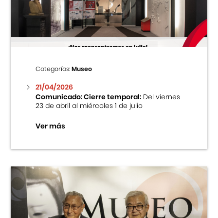
Centro Cultural Peruano Japonés
Cursos
Museo de la Inmigración Japonesa
Categorías:
Museo
Fondo Editorial
21/04/2026
Comunicado: Cierre temporal:
Del viernes
23 de abril al miércoles 1 de julio
Teatro Peruano Japonés
Ver más