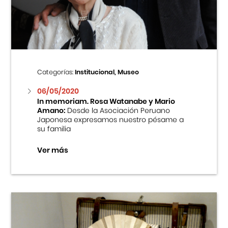
Centro Cultural Peruano Japonés
Cursos
Museo de la Inmigración Japonesa
Categorías:
Institucional, Museo
Fondo Editorial
06/05/2020
In memoriam. Rosa Watanabe y Mario
Amano:
Desde la Asociación Peruano
Teatro Peruano Japonés
Japonesa expresamos nuestro pésame a
su familia
Ver más