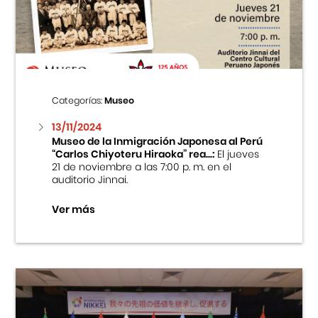
Centro Cultural Peruano Japonés
Cursos
Museo de la Inmigración Japonesa
Categorías:
Museo
Fondo Editorial
13/11/2024
Museo de la Inmigración Japonesa al Perú
“Carlos Chiyoteru Hiraoka” rea...:
El jueves
Teatro Peruano Japonés
21 de noviembre a las 7:00 p. m. en el
auditorio Jinnai.
Ver más