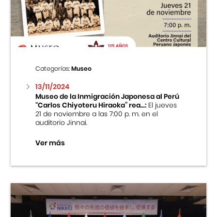
Centro Cultural Peruano Japonés
Cursos
Museo de la Inmigración Japonesa
Categorías:
Museo
Fondo Editorial
13/11/2024
Museo de la Inmigración Japonesa al Perú
“Carlos Chiyoteru Hiraoka” rea...:
El jueves
Teatro Peruano Japonés
21 de noviembre a las 7:00 p. m. en el
auditorio Jinnai.
Ver más