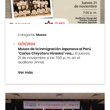
Centro Cultural Peruano Japonés
Cursos
Museo de la Inmigración Japonesa
Categorías:
Museo
Fondo Editorial
13/11/2024
Museo de la Inmigración Japonesa al Perú
“Carlos Chiyoteru Hiraoka” rea...:
El jueves
Teatro Peruano Japonés
21 de noviembre a las 7:00 p. m. en el
auditorio Jinnai.
Ver más