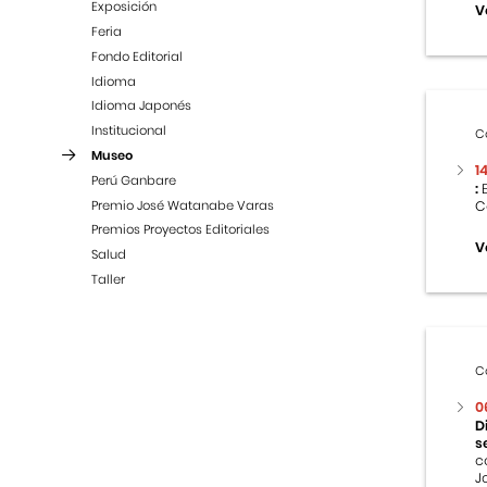
Exposición
V
Feria
Fondo Editorial
Idioma
Idioma Japonés
Institucional
C
Museo
1
Perú Ganbare
:
E
Premio José Watanabe Varas
C
Premios Proyectos Editoriales
V
Salud
Taller
C
0
D
s
c
J