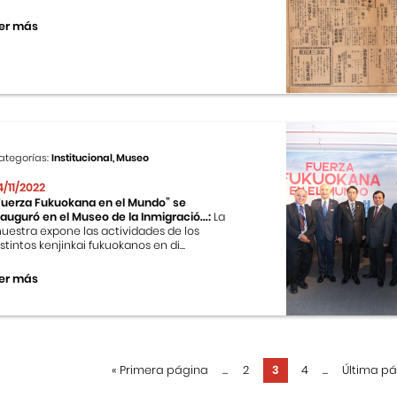
er más
ategorías:
Institucional, Museo
4/11/2022
Fuerza Fukuokana en el Mundo” se
nauguró en el Museo de la Inmigració...:
La
uestra expone las actividades de los
istintos kenjinkai fukuokanos en di...
er más
«
Primera página
...
2
3
4
...
Última p