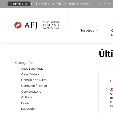
Portal APJ
Centro Cultural Peruano Japonés
Cursos
Nosotros
N
Últ
Categorías
Artes Escénicas
Cine / Video
Comunidad Nikkei
C
Concurso / Torneo
2
Conversatorio
C
Cultural
d
m
Danza
de
Educación