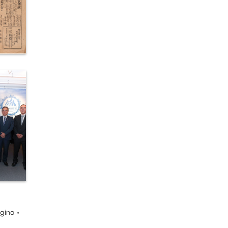
ágina
»