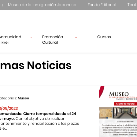
Museo de la Inmigración Japonesa
Fondo Editorial
Teat
Comunidad
Promoción
Cursos
ikkei
Cultural
imas Noticias
ategorías:
Museo
2/05/2023
omunicado: Cierre temporal desde el 24
e mayo:
Con el objetivo de realizar
antenimiento y rehabilitación a las piezas
 e...