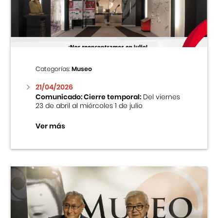
Centro Cultural Peruano Japonés
Cursos
Museo de la Inmigración Japonesa
Categorías:
Museo
Fondo Editorial
21/04/2026
Comunicado: Cierre temporal:
Del viernes
23 de abril al miércoles 1 de julio
Teatro Peruano Japonés
Ver más