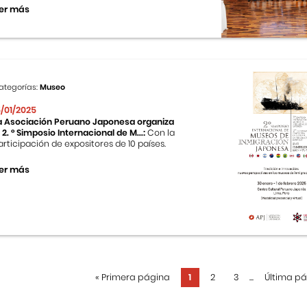
er más
ategorías:
Museo
5/01/2025
a Asociación Peruano Japonesa organiza
l 2. ° Simposio Internacional de M...:
Con la
articipación de expositores de 10 países.
er más
«
Primera página
1
2
3
...
Última p