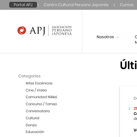
Portal APJ
Centro Cultural Peruano Japonés
Cursos
Nosotros
N
Últ
Categorías
Artes Escénicas
Cine / Video
Comunidad Nikkei
C
Concurso / Torneo
2
Conversatorio
C
Cultural
d
Danza
V
Educación