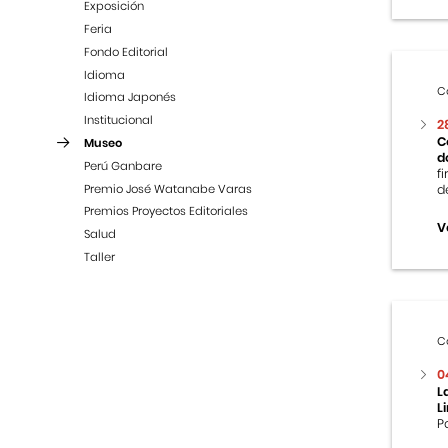
Exposición
Feria
Fondo Editorial
Idioma
C
Idioma Japonés
Institucional
2
C
Museo
d
Perú Ganbare
f
Premio José Watanabe Varas
d
Premios Proyectos Editoriales
V
Salud
Taller
C
0
L
L
P