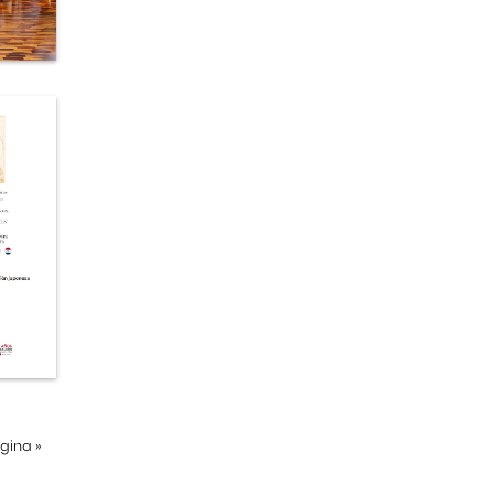
ágina
»