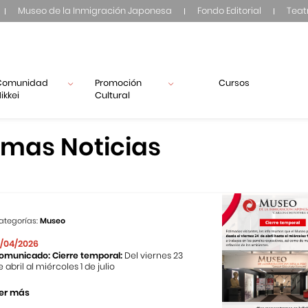
Museo de la Inmigración Japonesa
Fondo Editorial
Teat
Comunidad
Promoción
Cursos
ikkei
Cultural
imas Noticias
ategorías:
Museo
1/04/2026
omunicado: Cierre temporal:
Del viernes 23
e abril al miércoles 1 de julio
er más