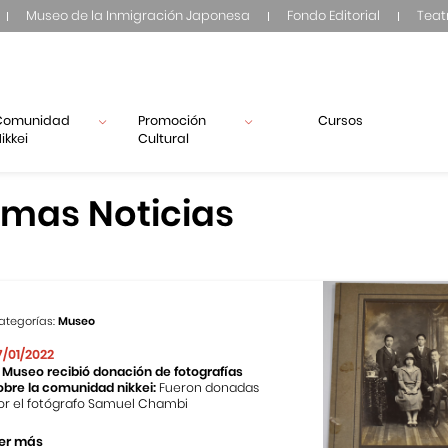
Museo de la Inmigración Japonesa
Fondo Editorial
Teat
Comunidad
Promoción
Cursos
ikkei
Cultural
imas Noticias
ategorías:
Museo
7/01/2022
l Museo recibió donación de fotografías
obre la comunidad nikkei:
Fueron donadas
or el fotógrafo Samuel Chambi
er más