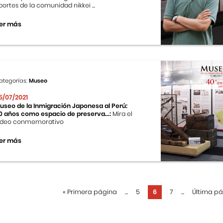
portes de la comunidad nikkei ...
er más
ategorías:
Museo
5/07/2021
useo de la Inmigración Japonesa al Perú:
0 años como espacio de preserva...:
Mira el
ideo conmemorativo
er más
«
Primera página
...
5
6
7
...
Última p