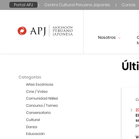
Portal APJ
Centro Cultural Peruano Japonés
Cursos
Nosotros
N
Últ
Categorías
Artes Escénicas
Cine / Video
Comunidad Nikkei
C
Concurso / Torneo
2
Conversatorio
E
Cultural
s
p
Danza
Educación
V