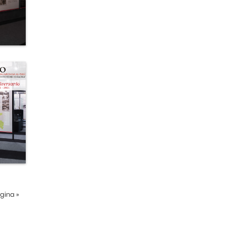
ágina
»