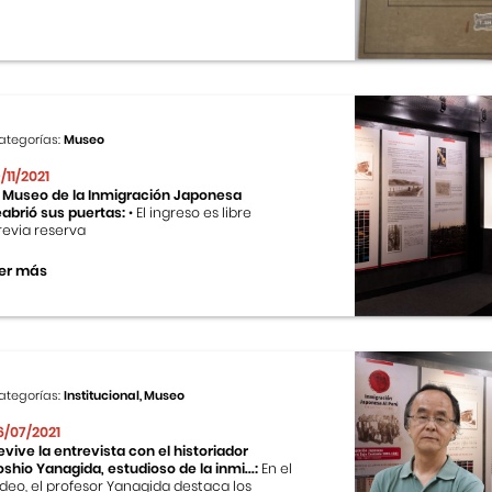
ategorías:
Museo
9/11/2021
l Museo de la Inmigración Japonesa
eabrió sus puertas:
• El ingreso es libre
revia reserva
er más
ategorías:
Institucional, Museo
6/07/2021
evive la entrevista con el historiador
oshio Yanagida, estudioso de la inmi...:
En el
ideo, el profesor Yanagida destaca los