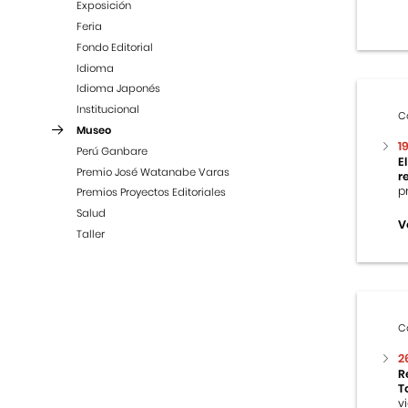
Exposición
Feria
Fondo Editorial
Idioma
Idioma Japonés
Institucional
C
Museo
1
Perú Ganbare
E
Premio José Watanabe Varas
r
p
Premios Proyectos Editoriales
Salud
V
Taller
C
2
R
T
v