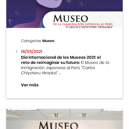
Centro Cultural Peruano Japonés
Cursos
Museo de la Inmigración Japonesa
Categorías:
Museo
Fondo Editorial
18/05/2021
Día Internacional de los Museos 2021: el
reto de reimaginar su futuro:
El Museo de la
Teatro Peruano Japonés
Inmigración Japonesa al Perú “Carlos
Chiyoteru Hiraoka” ...
Ver más