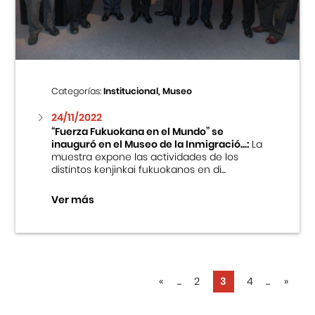
Categorías:
Institucional, Museo
24/11/2022
“Fuerza Fukuokana en el Mundo” se
inauguró en el Museo de la Inmigració...:
La
muestra expone las actividades de los
distintos kenjinkai fukuokanos en di...
Ver más
«
...
2
3
4
...
»