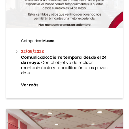
Centro Cultural Peruano Japonés
Cursos
Museo de la Inmigración Japonesa
Categorías:
Museo
Fondo Editorial
22/05/2023
Comunicado: Cierre temporal desde el 24
de mayo:
Con el objetivo de realizar
Teatro Peruano Japonés
mantenimiento y rehabilitación a las piezas
de e...
Ver más