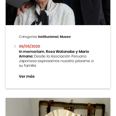
Centro Cultural Peruano Japonés
Cursos
Museo de la Inmigración Japonesa
Categorías:
Institucional, Museo
Fondo Editorial
06/05/2020
In memoriam. Rosa Watanabe y Mario
Amano:
Desde la Asociación Peruano
Teatro Peruano Japonés
Japonesa expresamos nuestro pésame a
su familia
Ver más