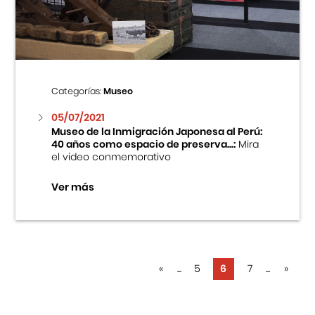
Categorías:
Museo
05/07/2021
Museo de la Inmigración Japonesa al Perú:
40 años como espacio de preserva...:
Mira
el video conmemorativo
Ver más
«
...
5
6
7
...
»