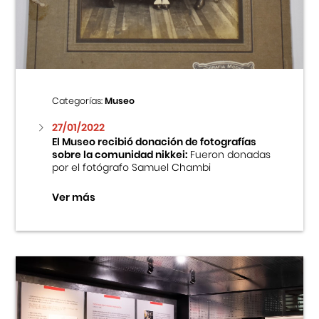
Centro Cultural Peruano Japonés
Cursos
Museo de la Inmigración Japonesa
Categorías:
Museo
Fondo Editorial
27/01/2022
El Museo recibió donación de fotografías
sobre la comunidad nikkei:
Fueron donadas
Teatro Peruano Japonés
por el fotógrafo Samuel Chambi
Ver más